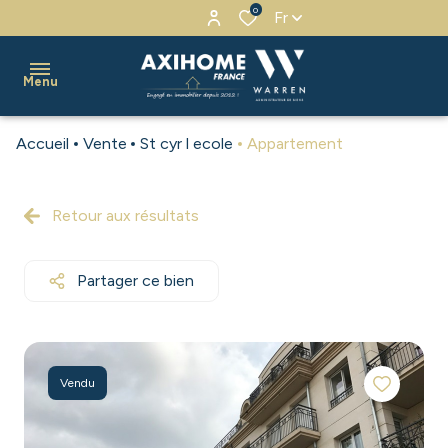
0
Fr
Menu
Accueil
Vente
St cyr l ecole
Appartement
accueil
ventes
Retour aux résultats
locations
Partager ce bien
biens
vendus
estimation
Vendu
alerte
e-mail