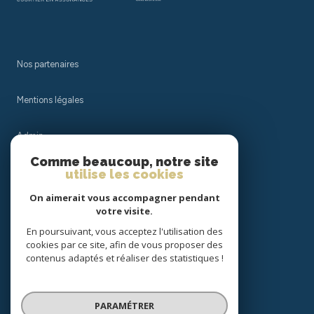
Nos partenaires
Mentions légales
Admin
Comme beaucoup, notre site
Nos honoraires
utilise les cookies
On aimerait vous accompagner pendant
Politique RGPD
votre visite.
En poursuivant, vous acceptez l'utilisation des
Cookies
cookies par ce site, afin de vous proposer des
contenus adaptés et réaliser des statistiques !
© 2026 | Tous droits réservés
PARAMÉTRER